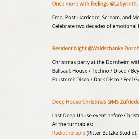
Once more with feelings @Labyrinth, 
Emo, Post-Hardcore, Scream, and Me
Celebrate two decades of emotional 
Resident Night @Waldschänke Dornh
Christmas party at the Dornheim with
Ballsaal: House / Techno / Disco / B
Fausterei: Disco / Dark Disco / Feel 
Deep House Christmas @MS Zufrieden
Last Deep House event before Chris
At the turntables:
Radiothérapie
(Ritter Butzke Studio),