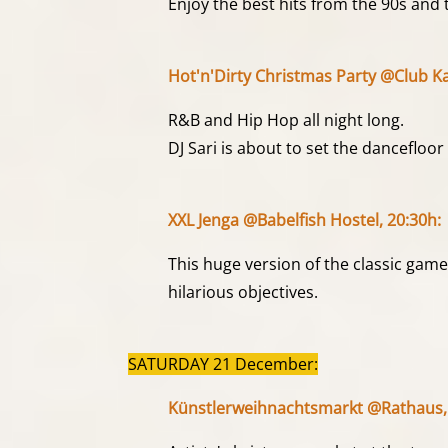
Enjoy the best hits from the 90s and 
Hot'n'Dirty Christmas Party @Club Ka
R&B and Hip Hop all night long.
DJ Sari is about to set the dancefloor 
XXL Jenga @Babelfish Hostel, 20:30h:
This huge version of the classic game
hilarious objectives.
SATURDAY 21 December:
Künstlerweihnachtsmarkt @Rathaus, 