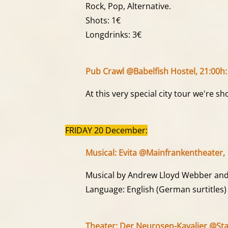
Rock, Pop, Alternative.
Shots: 1€
Longdrinks: 3€
Pub Crawl @Babelfish Hostel, 21:00h:
At this very special city tour we're 
FRIDAY 20 December:
Musical: Evita @Mainfrankentheater, 
Musical by Andrew Lloyd Webber and
Language: English (German surtitles)
Theater: Der Neurosen-Kavalier @St