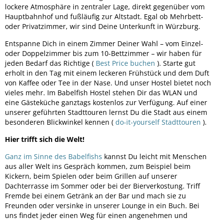
lockere Atmosphäre in zentraler Lage, direkt gegenüber vom
Hauptbahnhof und fußläufig zur Altstadt. Egal ob Mehrbett-
oder Privatzimmer, wir sind Deine Unterkunft in Würzburg.
Entspanne Dich in einem Zimmer Deiner Wahl – vom Einzel-
oder Doppelzimmer bis zum 10-Bettzimmer – wir haben für
jeden Bedarf das Richtige (
Best Price buchen
). Starte gut
erholt in den Tag mit einem leckeren Frühstück und dem Duft
von Kaffee oder Tee in der Nase. Und unser Hostel bietet noch
vieles mehr. Im Babelfish Hostel stehen Dir das WLAN und
eine Gästeküche ganztags kostenlos zur Verfügung. Auf einer
unserer geführten Stadttouren lernst Du die Stadt aus einem
besonderen Blickwinkel kennen (
do-it-yourself Stadttouren
).
Hier trifft sich die Welt!
Ganz im Sinne des Babelfishs
kannst Du leicht mit Menschen
aus aller Welt ins Gespräch kommen, zum Beispiel beim
Kickern, beim Spielen oder beim Grillen auf unserer
Dachterrasse im Sommer oder bei der Bierverkostung. Triff
Fremde bei einem Getränk an der Bar und mach sie zu
Freunden oder versinke in unserer Lounge in ein Buch. Bei
uns findet jeder einen Weg für einen angenehmen und