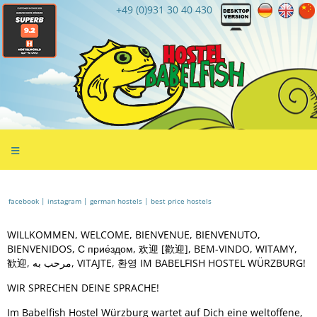
+49 (0)931 30 40 430
≡
facebook |
instagram |
german hostels |
best price hostels
WILLKOMMEN, WELCOME, BIENVENUE, BIENVENUTO,
BIENVENIDOS, С прие́здом, 欢迎 [歡迎], BEM-VINDO, WITAMY,
歓迎, مرحب به, VITAJTE, 환영 IM BABELFISH HOSTEL WÜRZBURG!
WIR SPRECHEN DEINE SPRACHE!
Im Babelfish Hostel Würzburg wartet auf Dich eine weltoffene,