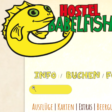
Ausflüge
|
Karten
| Extras |
Beerg