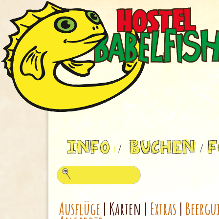
Ausflüge
| Karten |
Extras
|
Beergu